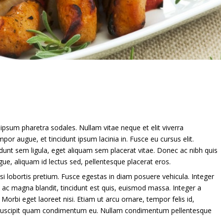
d ipsum pharetra sodales. Nullam vitae neque et elit viverra
or augue, et tincidunt ipsum lacinia in. Fusce eu cursus elit.
dunt sem ligula, eget aliquam sem placerat vitae. Donec ac nibh quis
gue, aliquam id lectus sed, pellentesque placerat eros.
i lobortis pretium. Fusce egestas in diam posuere vehicula. Integer
 ac magna blandit, tincidunt est quis, euismod massa. Integer a
Morbi eget laoreet nisi. Etiam ut arcu ornare, tempor felis id,
 suscipit quam condimentum eu. Nullam condimentum pellentesque