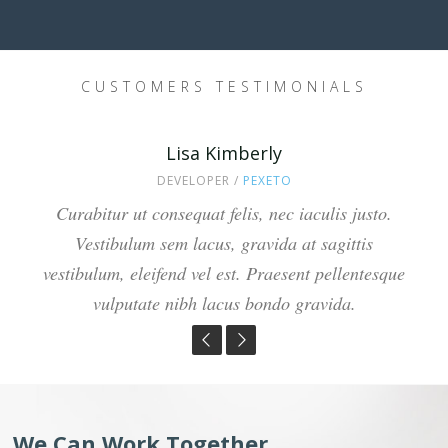
CUSTOMERS TESTIMONIALS
Lisa Kimberly
John Doe
WEB DEVELOPER /
DEVELOPER /
PEXETO
APPLE
Praesent pellentesque vulputate nibh malesuada
Curabitur ut consequat felis, nec iaculis justo.
gravida. Curabitur ut consequat felis, nec iaculis
Vestibulum sem lacus, gravida at sagittis
vestibulum, eleifend vel est. Praesent pellentesque
justo. Vestibulum sem lacus, gravida at sagittis
vulputate nibh lacus bondo gravida.
vestibulum, eleifend vel est.
We Can Work Together