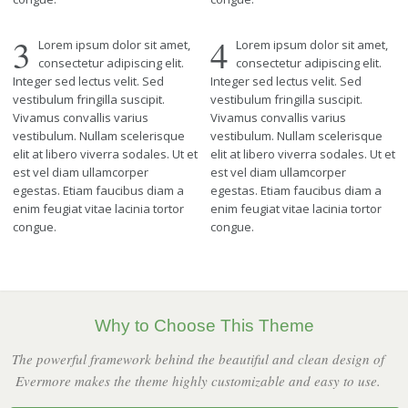
3
4
Lorem ipsum dolor sit amet,
Lorem ipsum dolor sit amet,
consectetur adipiscing elit.
consectetur adipiscing elit.
Integer sed lectus velit. Sed
Integer sed lectus velit. Sed
vestibulum fringilla suscipit.
vestibulum fringilla suscipit.
Vivamus convallis varius
Vivamus convallis varius
vestibulum. Nullam scelerisque
vestibulum. Nullam scelerisque
elit at libero viverra sodales. Ut et
elit at libero viverra sodales. Ut et
est vel diam ullamcorper
est vel diam ullamcorper
egestas. Etiam faucibus diam a
egestas. Etiam faucibus diam a
enim feugiat vitae lacinia tortor
enim feugiat vitae lacinia tortor
congue.
congue.
Why to Choose This Theme
The powerful framework behind the beautiful and clean design of
Evermore makes the theme highly customizable and easy to use.