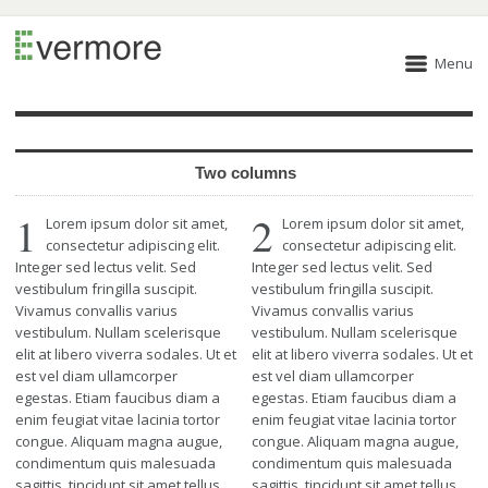
Menu
Two columns
1
2
Lorem ipsum dolor sit amet,
Lorem ipsum dolor sit amet,
consectetur adipiscing elit.
consectetur adipiscing elit.
Integer sed lectus velit. Sed
Integer sed lectus velit. Sed
vestibulum fringilla suscipit.
vestibulum fringilla suscipit.
Vivamus convallis varius
Vivamus convallis varius
vestibulum. Nullam scelerisque
vestibulum. Nullam scelerisque
elit at libero viverra sodales. Ut et
elit at libero viverra sodales. Ut et
est vel diam ullamcorper
est vel diam ullamcorper
egestas. Etiam faucibus diam a
egestas. Etiam faucibus diam a
enim feugiat vitae lacinia tortor
enim feugiat vitae lacinia tortor
congue. Aliquam magna augue,
congue. Aliquam magna augue,
condimentum quis malesuada
condimentum quis malesuada
sagittis, tincidunt sit amet tellus.
sagittis, tincidunt sit amet tellus.