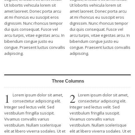
Ut lobortis vehicula lorem sit
Ut lobortis vehicula lorem sit
amet laoreet. Donec porta arcu
amet laoreet. Donec porta arcu
at mi rhoncus eu suscipit eros
at mi rhoncus eu suscipit eros
dignissim. Nunc rhoncus tempor
dignissim. Nunc rhoncus tempor
dui quis consequat. Fusce vel
dui quis consequat. Fusce vel
arcu turpis, vitae egestas arcu. In
arcu turpis, vitae egestas arcu. In
bibendum congue justo eu
bibendum congue justo eu
congue. Praesent luctus convallis
congue. Praesent luctus convallis
adipiscing.
adipiscing.
Three Columns
1
2
Lorem ipsum dolor sit amet,
Lorem ipsum dolor sit amet,
consectetur adipiscing elit.
consectetur adipiscing elit.
Integer sed lectus velit. Sed
Integer sed lectus velit. Sed
vestibulum fringilla suscipit.
vestibulum fringilla suscipit.
Vivamus convallis varius
Vivamus convallis varius
vestibulum. Nullam scelerisque
vestibulum. Nullam scelerisque
elit at libero viverra sodales. Ut et
elit at libero viverra sodales. Ut et