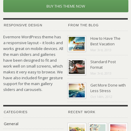
BUY THIS THEME NOW
RESPONSIVE DESIGN
FROM THE BLOG
Evermore WordPress theme has
How to Have The
a responsive layout – it looks and
Best Vacation
works great on mobile devices. All
Mar 3rd, 2013
the main sliders and galleries
have been designed to fit and
Standard Post
work well on small screens, which
Format
makes it very easy to browse. We
Mar 3rd, 2013
have also included finger gesture
support for the main gallery
Get More Done with
sliders and carousels.
Less Stress
Oct 14th, 2012
CATEGORIES
RECENT WORK
General