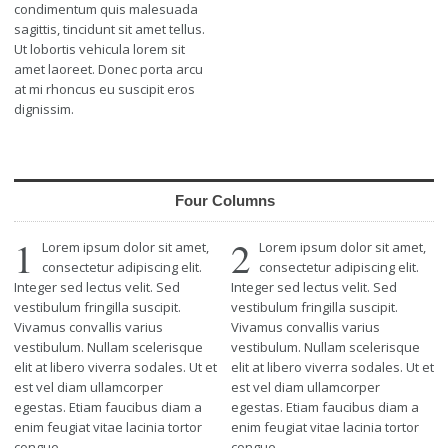
condimentum quis malesuada
sagittis, tincidunt sit amet tellus.
Ut lobortis vehicula lorem sit
amet laoreet. Donec porta arcu
at mi rhoncus eu suscipit eros
dignissim.
Four Columns
1
2
Lorem ipsum dolor sit amet,
Lorem ipsum dolor sit amet,
consectetur adipiscing elit.
consectetur adipiscing elit.
Integer sed lectus velit. Sed
Integer sed lectus velit. Sed
vestibulum fringilla suscipit.
vestibulum fringilla suscipit.
Vivamus convallis varius
Vivamus convallis varius
vestibulum. Nullam scelerisque
vestibulum. Nullam scelerisque
elit at libero viverra sodales. Ut et
elit at libero viverra sodales. Ut et
est vel diam ullamcorper
est vel diam ullamcorper
egestas. Etiam faucibus diam a
egestas. Etiam faucibus diam a
enim feugiat vitae lacinia tortor
enim feugiat vitae lacinia tortor
congue.
congue.