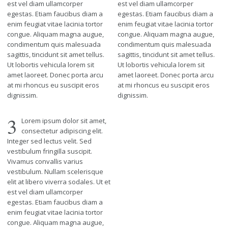
est vel diam ullamcorper
est vel diam ullamcorper
egestas. Etiam faucibus diam a
egestas. Etiam faucibus diam a
enim feugiat vitae lacinia tortor
enim feugiat vitae lacinia tortor
congue. Aliquam magna augue,
congue. Aliquam magna augue,
condimentum quis malesuada
condimentum quis malesuada
sagittis, tincidunt sit amet tellus.
sagittis, tincidunt sit amet tellus.
Ut lobortis vehicula lorem sit
Ut lobortis vehicula lorem sit
amet laoreet. Donec porta arcu
amet laoreet. Donec porta arcu
at mi rhoncus eu suscipit eros
at mi rhoncus eu suscipit eros
dignissim.
dignissim.
3
Lorem ipsum dolor sit amet,
consectetur adipiscing elit.
Integer sed lectus velit. Sed
vestibulum fringilla suscipit.
Vivamus convallis varius
vestibulum. Nullam scelerisque
elit at libero viverra sodales. Ut et
est vel diam ullamcorper
egestas. Etiam faucibus diam a
enim feugiat vitae lacinia tortor
congue. Aliquam magna augue,