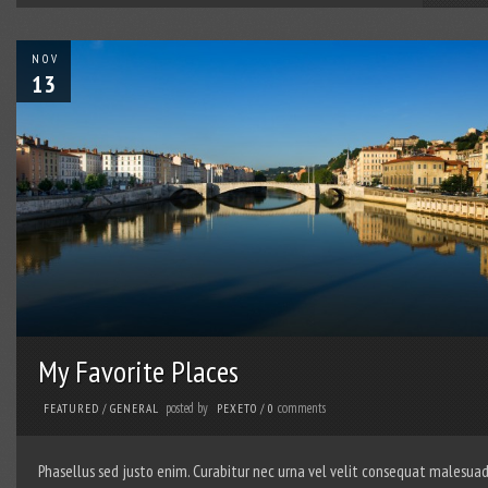
NOV
13
My Favorite Places
posted by
comments
FEATURED
/
GENERAL
PEXETO
/
0
Phasellus sed justo enim. Curabitur nec urna vel velit consequat malesuad