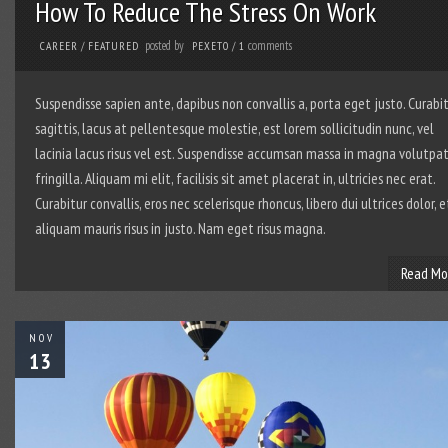
How To Reduce The Stress On Work
posted by
comments
CAREER
/
FEATURED
PEXETO
/
1
Suspendisse sapien ante, dapibus non convallis a, porta eget justo. Curabi
sagittis, lacus at pellentesque molestie, est lorem sollicitudin nunc, vel
lacinia lacus risus vel est. Suspendisse accumsan massa in magna volutpa
fringilla. Aliquam mi elit, facilisis sit amet placerat in, ultricies nec erat.
Curabitur convallis, eros nec scelerisque rhoncus, libero dui ultrices dolor, e
aliquam mauris risus in justo. Nam eget risus magna.
Read Mo
NOV
13