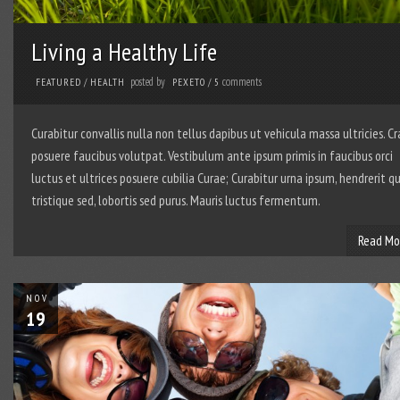
Living a Healthy Life
posted by
comments
FEATURED
/
HEALTH
PEXETO
/
5
Curabitur convallis nulla non tellus dapibus ut vehicula massa ultricies. Cr
posuere faucibus volutpat. Vestibulum ante ipsum primis in faucibus orci
luctus et ultrices posuere cubilia Curae; Curabitur urna ipsum, hendrerit qu
tristique sed, lobortis sed purus. Mauris luctus fermentum.
Read Mo
NOV
19