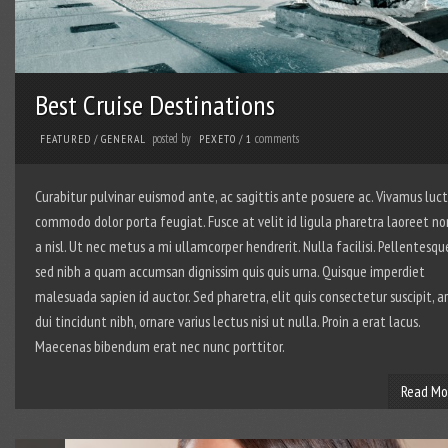
Best Cruise Destinations
posted by
comments
FEATURED
/
GENERAL
PEXETO
/
1
Curabitur pulvinar euismod ante, ac sagittis ante posuere ac. Vivamus luc
commodo dolor porta feugiat. Fusce at velit id ligula pharetra laoreet no
a nisl. Ut nec metus a mi ullamcorper hendrerit. Nulla facilisi. Pellentesqu
sed nibh a quam accumsan dignissim quis quis urna. Quisque imperdiet
malesuada sapien id auctor. Sed pharetra, elit quis consectetur suscipit, a
dui tincidunt nibh, ornare varius lectus nisi ut nulla. Proin a erat lacus.
Maecenas bibendum erat nec nunc porttitor.
Read Mo