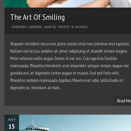
The Art Of Smiling
posted by
comments
FEATURED
/
GENERAL
PEXETO
/
0
Aliquam tincidunt lacus non justo consectetur non pulvinar eros egestas.
Nullam nisi lectus, sodales sit amet adipiscing ut, blandit ornare magna.
Proin vehicula nulla augue. Donec in est orci. Cras egestas facilisis
malesuada. Phasellus hendrerit, erat imperdiet semper ornare, augue nisi
gravida orci, at dignissim tortor augue et mauris. Sed sed felis velit.
Phasellus sodales malesuada dapibus. Mauris erat odio, sollicitudin et
dignissim ac, tincidunt at nunc.
Read Mo
NOV
15