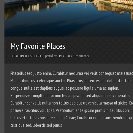
My Favorite Places
posted by
comments
FEATURED
/
GENERAL
PEXETO
/
0
Phasellus sed justo enim. Curabitur nec urna vel velit consequat malesuad
Mauris rhoncus scelerisque auctor. Phasellus pellentesque, dolor ut ultrice
congue, nulla est dapibus augue, ac posuere ligula urna ac sapien.
Suspendisse fringilla dolor non leo adipiscing sed aliquam est venenatis.
Curabitur convallis nulla non tellus dapibus ut vehicula massa ultricies. Cr
posuere faucibus volutpat. Vestibulum ante ipsum primis in faucibus orci
luctus et ultrices posuere cubilia Curae; Curabitur urna ipsum, hendrerit qu
tristique sed, lobortis sed purus.