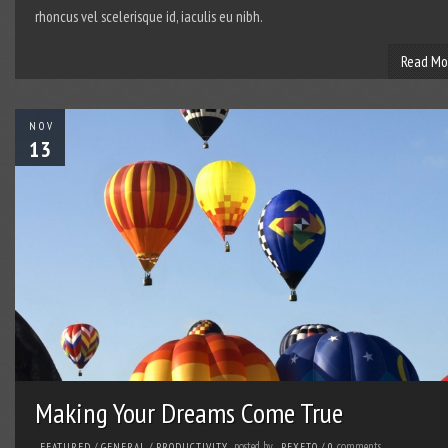
rhoncus vel scelerisque id, iaculis eu nibh.
Read Mo
NOV
13
Making Your Dreams Come True
posted by
comments
FEATURED
/
GENERAL
/
PRODUCTIVITY
PEXETO
/
0