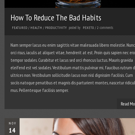
How To Reduce The Bad Habits
posted by
comments
FEATURED
/
HEALTH
/
PRODUCTIVITY
PEXETO
/
2
Nam semper lacus eu enim sagittis vitae malesuada libero molestie. Nunc
orci risus, iaculis at aliquet vitae, hendrerit at est. Proin quis sapien nec ero
tempor sodales. Curabitur et lacus sed orci rhoncus luctus. Mauris gravida
eleifend est vel sodales. Vestibulum mattis pulvinar mi, faucibus rutrum d
ultrices non. Vestibulum sollicitudin lacus non nisl dignissim facilisis. Cum
sociis natoque penatibus et magnis dis parturient montes, nascetur ridicu
mus. Pellentesque facilisis semper.
Read Mo
NOV
14